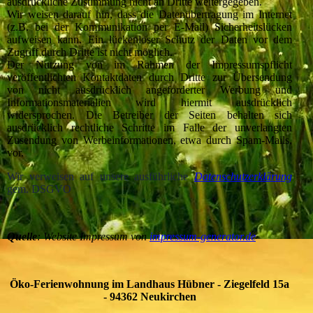
ausdrückliche Zustimmung nicht an Dritte weitergegeben.
Wir weisen darauf hin, dass die Datenübertragung im Internet
(z.B. bei der Kommunikation per E-Mail) Sicherheitslücken
aufweisen kann. Ein lückenloser Schutz der Daten vor dem
Zugriff durch Dritte ist nicht möglich.
Der Nutzung von im Rahmen der Impressumspflicht
veröffentlichten Kontaktdaten durch Dritte zur Übersendung
von nicht ausdrücklich angeforderter Werbung und
Informationsmaterialien wird hiermit ausdrücklich
widersprochen. Die Betreiber der Seiten behalten sich
ausdrücklich rechtliche Schritte im Falle der unverlangten
Zusendung von Werbeinformationen, etwa durch Spam-Mails,
vor.
Wir verweisen auf unsere ausführliche
Datenschutzerklärung
gem. DSGVO
Quelle
: Website Impressum von
impressum-generator.de
Öko-Ferienwohnung im Landhaus Hübner - Ziegelfeld 15a
- 94362 Neukirchen