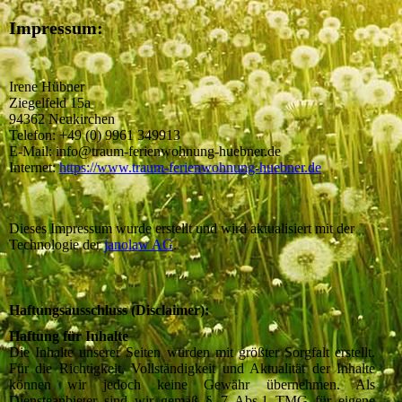
Impressum:
Irene Hübner
Ziegelfeld 15a
94362 Neukirchen
Telefon: +49 (0) 9961 349913
E-Mail: info@traum-ferienwohnung-huebner.de
Internet:
https://www.traum-ferienwohnung-huebner.de
Dieses Impressum wurde erstellt und wird aktualisiert mit der
Technologie der
janolaw AG
.
Haftungsausschluss (Disclaimer):
Haftung für Inhalte
Die Inhalte unserer Seiten wurden mit größter Sorgfalt erstellt.
Für die Richtigkeit, Vollständigkeit und Aktualität der Inhalte
können wir jedoch keine Gewähr übernehmen. Als
Diensteanbieter sind wir gemäß § 7 Abs.1 TMG für eigene