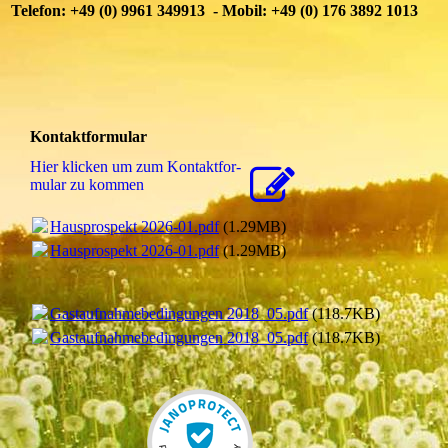
Telefon: +49 (0) 9961 349913 - Mobil: +49 (0) 176 3892 1013
Kontaktformular
Hier klicken um zum Kon­takt­for­
mu­lar zu kommen
Hausprospekt 2026-01.pdf
(1.29MB)
Hausprospekt 2026-01.pdf
(1.29MB)
Gastaufnahmebedingungen 2018_05.pdf
(118.7KB)
Gastaufnahmebedingungen 2018_05.pdf
(118.7KB)