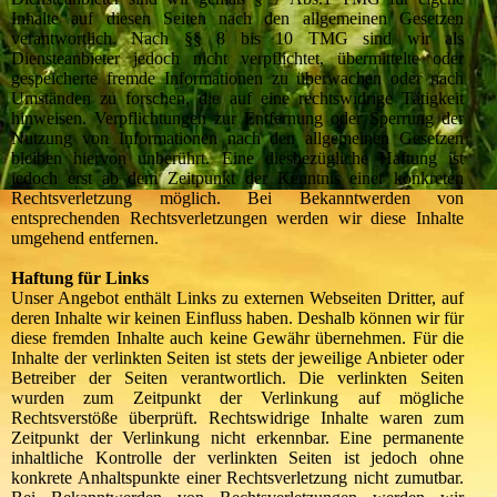
Inhalte auf diesen Seiten nach den allgemeinen Gesetzen
verantwortlich. Nach §§ 8 bis 10 TMG sind wir als
Diensteanbieter jedoch nicht verpflichtet, übermittelte oder
gespeicherte fremde Informationen zu überwachen oder nach
Umständen zu forschen, die auf eine rechtswidrige Tätigkeit
hinweisen. Verpflichtungen zur Entfernung oder Sperrung der
Nutzung von Informationen nach den allgemeinen Gesetzen
bleiben hiervon unberührt. Eine diesbezügliche Haftung ist
jedoch erst ab dem Zeitpunkt der Kenntnis einer konkreten
Rechtsverletzung möglich. Bei Bekanntwerden von
entsprechenden Rechtsverletzungen werden wir diese Inhalte
umgehend entfernen.
Haftung für Links
Unser Angebot enthält Links zu externen Webseiten Dritter, auf
deren Inhalte wir keinen Einfluss haben. Deshalb können wir für
diese fremden Inhalte auch keine Gewähr übernehmen. Für die
Inhalte der verlinkten Seiten ist stets der jeweilige Anbieter oder
Betreiber der Seiten verantwortlich. Die verlinkten Seiten
wurden zum Zeitpunkt der Verlinkung auf mögliche
Rechtsverstöße überprüft. Rechtswidrige Inhalte waren zum
Zeitpunkt der Verlinkung nicht erkennbar. Eine permanente
inhaltliche Kontrolle der verlinkten Seiten ist jedoch ohne
konkrete Anhaltspunkte einer Rechtsverletzung nicht zumutbar.