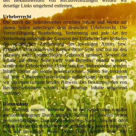
Bei Bekanntwerden von Rechtsverletzungen werden wir
derartige Links umgehend entfernen.
Urheberrecht
Die durch die Seitenbetreiber erstellten Inhalte und Werke auf
diesen Seiten unterliegen dem deutschen Urheberrecht. Die
Vervielfältigung, Bearbeitung, Verbreitung und jede Art der
Verwertung außerhalb der Grenzen des Urheberrechtes bedürfen
der schriftlichen Zustimmung des jeweiligen Autors bzw.
Erstellers. Downloads und Kopien dieser Seite sind nur für den
privaten, nicht kommerziellen Gebrauch gestattet. Soweit die
Inhalte auf dieser Seite nicht vom Betreiber erstellt wurden,
werden die Urheberrechte Dritter beachtet. Insbesondere werden
Inhalte Dritter als solche gekennzeichnet. Sollten Sie trotzdem
auf eine Urheberrechtsverletzung aufmerksam werden, bitten
wir um einen entsprechenden Hinweis. Bei Bekanntwerden von
Rechtsverletzungen werden wir derartige Inhalte umgehend
entfernen.
Datenschutz
Die Nutzung unserer Webseite ist in der Regel ohne Angabe
personenbezogener Daten möglich. Soweit auf unseren Seiten
personenbezogene Daten (beispielsweise Name, Anschrift oder
eMail-Adressen) erhoben werden, erfolgt dies, soweit möglich,
stets auf freiwilliger Basis. Diese Daten werden ohne Ihre