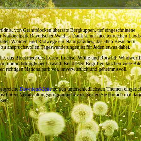
ldnis, von Granitblöcken übersäte Bergkuppen, tief eingeschnittene
Nationalpark Bayerischer Wald ist Dank seiner facettenreichen Lands
ebauten Wander- und Radwege ein Naturparadies, das allen Besuchern
s zu anspruchsvollen Tageswanderungen ist für Jeden etwas dabei.
lle, das Blockmeer des Lusen; Luchse, Wölfe und Rotwild; Windwurff
r; undurchdringlicher Urwald. Bei diesen Begriffen tauchen viele Bild
nen richtigen Nationalpark vor, unverwüstlich und geheimnisvoll.
fangreiche
Download-Seite
zu den unterschiedlichsten Themen eingerich
 Broschüren, Veranstaltungsprogramme u.v.m. Surfen Sie einfach mal dari
cken.