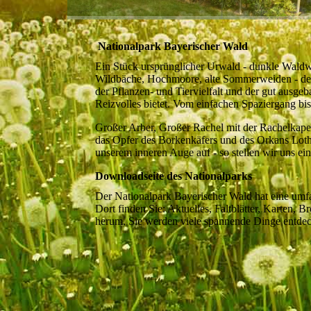
Nationalpark Bayerischer Wald
Ein Stück ursprünglicher Urwald - dunkle Waldwi
Wildbäche, Hochmoore, alte Sommerweiden - der 
der Pflanzen- und Tiervielfalt und der gut ausg
Reizvolles bietet. Vom einfachen Spaziergang bi
Großer Arber, Großer Rachel mit der Rachelkape
das Opfer des Borkenkäfers und des Orkans Lotha
unserem inneren Auge auf - so stellen wir uns ei
Downloadseite des Nationalparks
Der Nationalpark Bayerischer Wald hat eine um
Dort finden Sie: Aktuelles, Faltblätter, Karten,
herum, Sie werden viele spannende Dinge entde