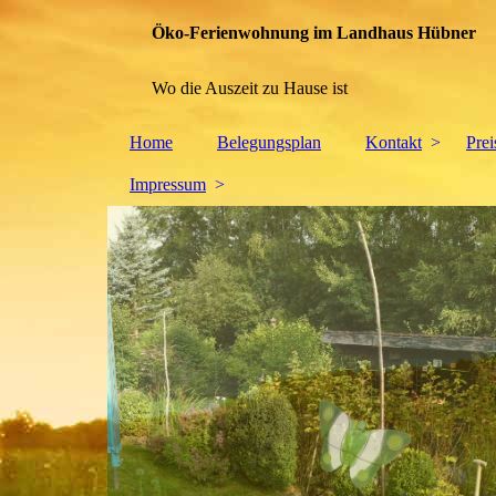
Öko-Ferienwohnung im Landhaus Hübner
Wo die Auszeit zu Hause ist
Home
Belegungsplan
Kontakt
Pre
Impressum