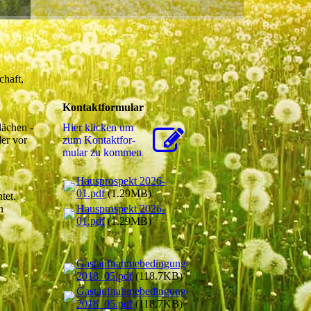
chaft,
Kontaktformular
lächen -
Hier klicken um
er vor
zum Kon­takt­for­
mu­lar zu kommen
Hausprospekt 2026-
01.pdf
(1.29MB)
tet.
Hausprospekt 2026-
n
01.pdf
(1.29MB)
Gastaufnahmebedingungen
2018_05.pdf
(118.7KB)
Gastaufnahmebedingungen
2018_05.pdf
(118.7KB)