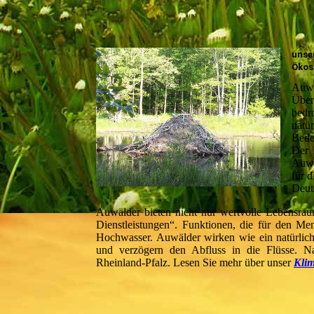
unse
Ökos
Auwä
Über
bedr
natü
Bede
Der 
Auwä
für 
Deut
Auwälder bieten nicht nur wertvolle Lebensrä
Dienstleistungen“. Funktionen, die für den Me
Hochwasser. Auwälder wirken wie ein natürl
und verzögern den Abfluss in die Flüsse. Na
Rheinland-Pfalz. Lesen Sie mehr über unser
Klim