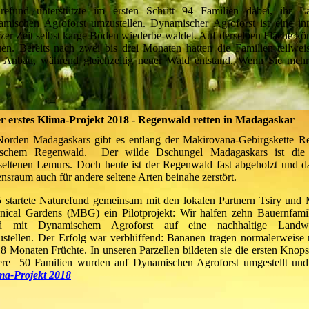
refund unterstützte im ersten Schritt 94 Familien dabei, ihr L
mischen Agroforst umzustellen. Dynamischer Agroforst ist eine in
zer Zeit selbst karge Böden wiederbe-waldet. Auf derselben Fläche kö
uen. Bereits nach zwei bis drei Monaten hatten die Familien teilwei
em Anbau, während gleichzeitig neuer Wald entstand. Wenn Sie meh
r erstes Klima-Projekt 2018 - Regenwald retten in Madagaskar
orden Madagaskars gibt es entlang der Makirovana-Gebirgskette R
pischem Regenwald. Der wilde Dschungel Madagaskars ist die
seltenen Lemurs. Doch heute ist der Regenwald fast abgeholzt und d
nsraum auch für andere seltene Arten beinahe zerstört.
 startete Naturefund gemeinsam mit den lokalen Partnern Tsiry und 
nical Gardens (MBG) ein Pilotprojekt: Wir halfen zehn Bauernfamil
d mit Dynamischem Agroforst auf eine nachhaltige Landwir
stellen. Der Erfolg war verblüffend: Bananen tragen normalerweise
18 Monaten Früchte. In unseren Parzellen bildeten sie die ersten Knop
tere 50 Familien wurden auf Dynamischen Agroforst umgestellt un
ma-Projekt 2018