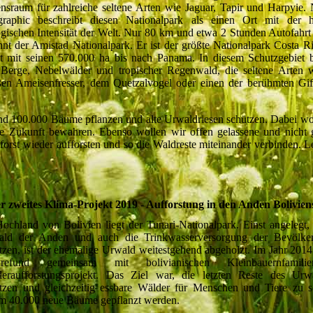
nsraum für zahlreiche seltene Arten wie Jaguar, Tapir und Harpyie. 
raphic beschreibt diesen Nationalpark als einen Ort mit der h
ogischen Intensität der Welt. Nur 80 km und etwa 2 Stunden Autofahrt 
nnt der Amistad Nationalpark. Er ist der größte Nationalpark Costa R
ht mit seinen 570.000 ha bis nach Panama. In diesem Schutzgebiet 
 Berge, Nebelwälder und tropischer Regenwald, die seltene Arten
en Ameisenfresser, dem Quetzalvogel oder einen der berühmten Gif
fund 100.000 Bäume pflanzen und alte Urwaldriesen schützen. Dabei wo
ie Zukunft bewahren. Ebenso wollen wir offen gelassene und nicht 
st wieder aufforsten und so die Waldreste miteinander verbinden. L
r zweites Klima-Projekt 2019 - Aufforstung in den Anden Bolivien
ochland von Bolivien liegt der Tunari-Nationalpark. Einst angelegt
ald der Anden und auch die Trinkwasserversorgung der Bevölke
tzen, ist der ehemalige Urwald weitestgehend abgeholzt. Im Jahr 201
urefund gemeinsam mit bolivianischen Kleinbauernfamili
eraufforstungsprojekt. Das Ziel war, die letzten Reste des Urw
tzen und gleichzeitig essbare Wälder für Menschen und Tiere zu s
m 40.000 neue Bäume gepflanzt werden.