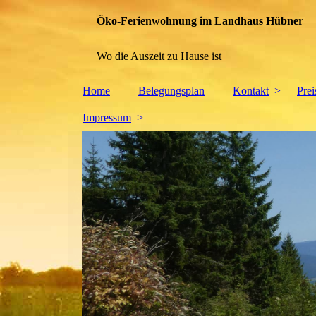
Öko-Ferienwohnung im Landhaus Hübner
Wo die Auszeit zu Hause ist
Home
Belegungsplan
Kontakt
Pre
Impressum