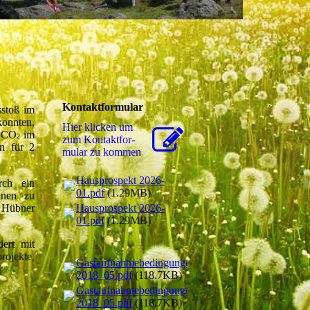
Kontaktformular
stoß im
onnten,
Hier klicken um
n CO
im
2
zum Kon­takt­for­
en für 2
mu­lar zu kommen
Hausprospekt 2026-
rch ein
01.pdf
(1.29MB)
nen zu
Hausprospekt 2026-
 Hübner
01.pdf
(1.29MB)
iert mit
rojekte,
Gastaufnahmebedingungen
2018_05.pdf
(118.7KB)
Gastaufnahmebedingungen
2018_05.pdf
(118.7KB)