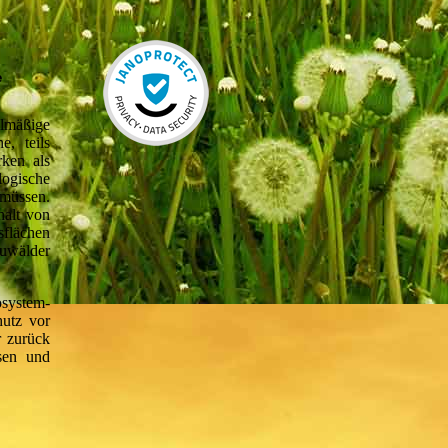
e
elmäßige
e, teils
rken als
ogische
 müssen.
halt von
flächen
Auwälder
osystem-
hutz vor
 zurück
ssen und