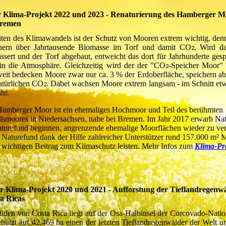
r Klima-Projekt 2022 und 2023 - Renaturierung des Hamberger M
Bremen
iten des Klimawandels ist der Schutz von Mooren extrem wichtig, de
chern über Jahrtausende Biomasse im Torf und damit CO
. Wird d
2
ssert und der Torf abgebaut, entweicht das dort für Jahrhunderte gesp
n die Atmosphäre. Gleichzeitig wird der der "CO
-Speicher Moor" z
2
eit bedecken Moore zwar nur ca. 3 % der Erdoberfläche, speichern a
atürlichen CO
. Dabei wachsen Moore extrem langsam - im Schnitt e
2
hr.
amberger Moor ist ein ehemaliges Hochmoor und Teil des berühmten
lsmoores in Niedersachsen, nahe bei Bremen. Im Jahr 2017 erwarb Na
aturefund beginnen, angrenzende ehemalige Moorflächen wieder zu ve
e Naturefund dank der Hilfe zahlreicher Unterstützer rund 157.000 m² 
en wichtigen Beitrag zum Klimaschutz leisten. Mehr Infos zum
Klima-Pr
r Klima-Projekt 2020 und 2021 - Aufforstung der Tieflandregenw
a Ricas
üden von Costa Rica liegt auf der Osa-Halbinsel der Corcovado-Natio
chützt auf 42.469 ha einen der letzten Tieflandregenwälder der Welt un