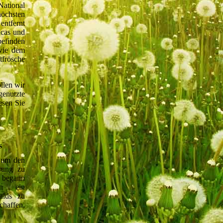
National
öchsten
entfernt
icas und
befinden
 wie dem
tfrösche
llen wir
genutzte
esen Sie
s
, um den
rung zu
4 begann
en ein
alds zu
chaffen,