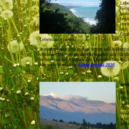
Lebe
Geog
biol
begi
reic
sich
Groß
Lebensraum bieten.
In einem ersten und großen Schritt will Nature
verbleibende Regenwaldreste kaufen und für d
Weiden mit der Methode des Dynamischen Agrofor
hier mehr über unser
Klima-Projekt 2020
unse
Im H
Urw
schü
Nat
Wied
schü
inde