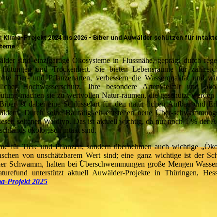
r Klima-Projekt 2024 bis 2026 - Biber und Auwälder schützen für intakt
teme
lder sind einzigartige Ökosysteme in Flussnähe, geprägt durch reg
-flutungen und Trockenheit. Sie bieten Lebensräume für zahlreich
ohte Tier- und Pflanzenarten, verbessern die Wasserqualität und wi
rlicher Hochwasserschutz. Ihre besondere Artenvielfalt und ökol
utung machen sie zu wertvollen Natur-räumen, die geschützt werden
Biber ist dabei eine Schlüsselart für den natür-lichen Aufbau und Er
ldern. Durch seine Bautätigkeit entstehen neue Über-schwemmungs
diesen seltenen Waldtyp. Das ist aktuell wichtig, da nur noch 1 % der 
schlands ökologisch intakt sind.
ume für Tiere und Pflanzen, sondern übernehmen auch wichtige „Ök
nschen von unschätzbarem Wert sind; eine ganz wichtige ist der Sc
icher Schwamm, halten bei Überschwemmungen große Mengen Wasser
turefund unterstützt aktuell Auwälder-Projekte in Thüringen, He
a-Projekt 2025