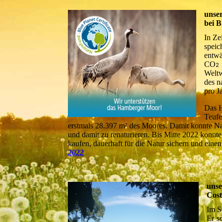
unse
bei 
In Ze
spei
entwä
CO
i
2
Weltw
des n
pro Ja
Das H
Teufe
erstmals 28.397 m² des Moores. Damit konnte N
und damit zu renaturieren. Bis Mitte 2022 konnt
kaufen, dauerhaft für die Natur sichern und ein
2022
unse
Cost
Im S
Er s