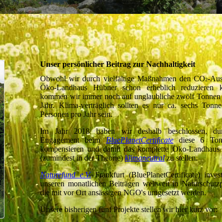
Unser persönlicher Beitrag zur Nachhaltigkeit
Obwohl wir durch vielfältige Maßnahmen den CO
-Aus
2
Öko-Landhaus Hübner schon erheblich reduzieren k
kommen wir immer noch auf unglaubliche zwölf Tonne
Jahr. Klima-verträglich sollten es nur ca. sechs Tonn
Personen pro Jahr sein.
Im Jahr 2018 haben wir deshalb beschlossen, du
Engagement beim
BluePlanetCertificate
diese 6 Ton
kompensieren und damit das komplette Öko-Landhaus
(zumindest in der Theorie)
klimaneutral
zu stellen.
Naturefund e.V.
Frankfurt (BluePlanetCertificate) invest
unseren monatlichen Beiträgen weltweit in Naturschutzp
die mit vor Ort ansässigen NGO's umgesetzt werden.
Unsere bisherigen fünf Projekte stellen wir hier kurz vor: