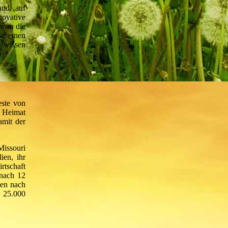
and auf
novative
nnen die
se einen
r wissen
este von
 Heimat
amit der
Missouri
ien, ihr
tschaft
 nach 12
sen nach
d 25.000