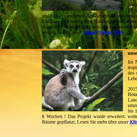
Natu
Dyna
und vielversprechende Anbaumethode, die in kur
Familien gleichzeitig ihre Nahrungsmittel anba
doppelt so hohen Ertrag wie mit traditionell
wollen, hier ist unser
Klima-Projekt 2019
unse
Im N
tro
des 
Lebe
2015
Bota
Lan
umzu
bis 
8 Wochen ! Das Projekt wurde erweitert: wei
Bäume gepflanzt. Lesen Sie mehr über unser
Kli