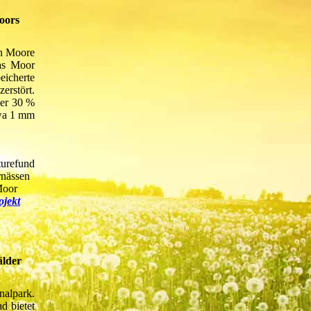
oors
nn Moore
as Moor
eicherte
erstört.
ber 30 %
twa 1 mm
turefund
rnässen
Moor
ojekt
älder
nalpark.
d bietet