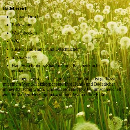
Badebereich
separate Dusche
Badewanne
Waschbecken
WC
ausreichend Hand- und Duschtücher
Sitzhocker
Handwaschlotion, Shampoo und Kosmetiktücher
vorhanden
Der Badebereich ist ca. 9 m² groß. Der Fußboden ist gefliesst,
mit einem Wand-Heizkörper sind Ihre Hand- und Badetücher
immer flauschig warm. Und seit November 2015 umschmeichelt
eine Fußboden-Heizung mit wohliger Wärme Ihre Füße !