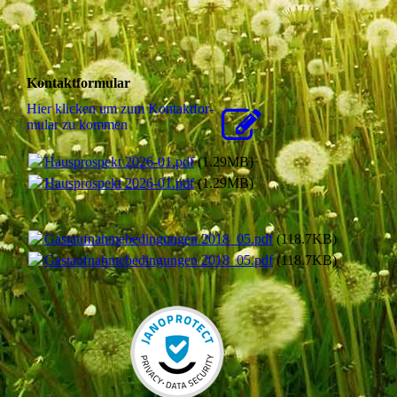
Kontaktformular
Hier klicken um zum Kon­takt­for­
mu­lar zu kommen
Hausprospekt 2026-01.pdf
(1.29MB)
Hausprospekt 2026-01.pdf
(1.29MB)
Gastaufnahmebedingungen 2018_05.pdf
(118.7KB)
Gastaufnahmebedingungen 2018_05.pdf
(118.7KB)