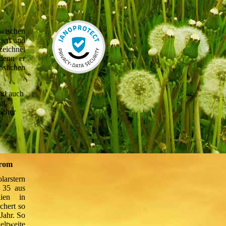
zwischen
iert und
zeichnet
 denn er
slichen
und auch
uf,
ucher
trom
larstern
 35 aus
lien in
chert so
Jahr. So
ltweite