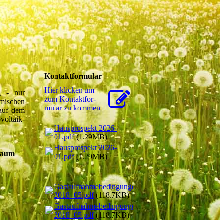
Kontaktformular
Hier klicken um
g - nur
zum Kon­takt­for­
mischen
mu­lar zu kommen
 auf dem
voltaik-
Hausprospekt 2026-
01.pdf
(1.29MB)
Hausprospekt 2026-
raum
01.pdf
(1.29MB)
Gastaufnahmebedingungen
2018_05.pdf
(118.7KB)
Gastaufnahmebedingungen
2018_05.pdf
(118.7KB)