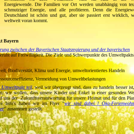
Energiewende. Die Familien vor Ort werden unabhängig von teu
schmutziger Energie, und alle profitieren. Denn die Energiew
Deutschland ist schön und gut, aber sie passiert erst wirklich, 
weltweit voran kommt.
t Bayern
rung zwischen der Bayerischen Staatsregierung und der bayerischen
ruht auf Freiwilligkeit. Die Ziele und Schwerpunkte des Umweltpakts
lt, Biodiversität, Klima und Energie, umweltorientiertes Handeln
essourceneffizienz, Vermeidung von Umweltbelastungen
Umweltpakt teil
, weil wir überzeugt sind, dass zu handeln besser ist,
en; wir wollen, dass unsere Kinder und Enkel in einer gesunden We
d uns der Zukunftsverantwortung für unsere Heimat und für den Pla
re Info's haben wir im Flyer "
wir sind dabei ! Öko-Ferienwoh
er
" zusammen gestellt.