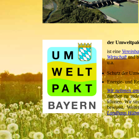
der Umweltpak
ist eine
Vereinba
Wirtschaft
und be
u.a.
Schutz der Umwe
Energie- und R
Wir nehmen am 
darüber zu red
können. Wir sin
bewusst. Weite
Landhaus Hübn