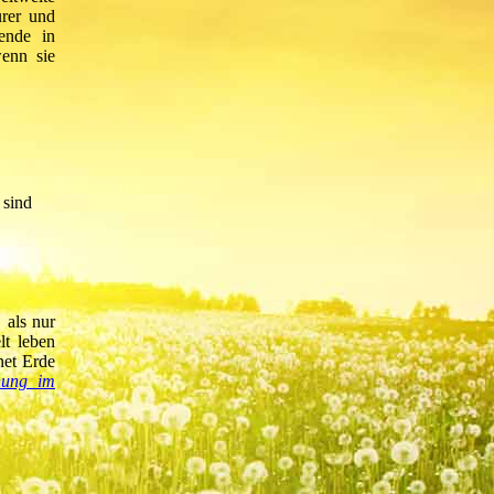
rer und
ende in
wenn sie
 sind
 als nur
lt leben
net Erde
nung im