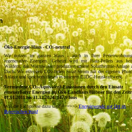
n
Öko-Energie-Haus - CO
-neutral
2
Wir nutzen im ganzen Haus - auch in Ihrer Ferienwohnun
regenerative Energien. Geheizt wird mit Holz-Pellets aus hei
Wäldern, das Warmwasser produziert unsere Solarthermie-Anlage
Dach. Wir erzeugen CO
-freien Solar-Strom mit der eigenen Photo
2
Anlage und speichern diesen in unserem E3DC-Hauskraftwerk.
Vermiedene CO
-Äquivalent-Emissionen durch den Einsatz
2
erneuerbarer Energien im Öko-Landhaus Hübner für den Zeit
01.01.2011 bis 31.12.2024: 147,9 tons
Was die Fachpresse dazu sagt ====>>
Energiewende vor Ort im
Bayerischen Wald