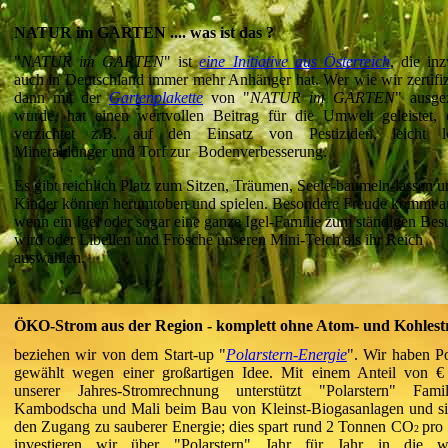
NATUR im GARTEN .... was ist das ?
"
NATUR im GARTEN
" ist
eine Initiative aus Österreich
, die in
auch in Deutschland immer mehr Anhänger hat. Wer wie wir zertifiz
dann mit der
Gartenplakette
von "
NATUR im GARTEN
" ausge
wurde, hat einen wertvollen Beitrag für die Umwelt geleistet,
verzichtet z.B. auf den Einsatz von Pestiziden, leicht lö
Mineraldünger und Torf zur Bodenverbesserung.
Es gibt reichlich Platz zum Sitzen, Träumen, Seele-baumeln-lassen 
Kinder können herumtoben und spielen. Besondere Freude kommt a
wenn ein Igel oder sogar eine ganze Igel-Familie zum ständigen Bes
wird oder Libellen und Frösche unseren Mini-Teich als ihr Reich
auswählen.
ÖKO-Strom aus der Region - komplett ohne Atom- und Kohles
beziehen wir von dem Start-up "
Polarstern-Energie
". Wir haben Po
gewählt wegen einer großartigen Idee. Mit einem Anteil von €
unserer Jahres-Stromrechnung unterstützt "Polarstern" Fami
Kambodscha und Mali beim Bau von Kleinst-Biogasanlagen und si
den Zugang zu sauberer Energie; dies spart rund 2 Tonnen CO
pro 
2
investieren wir über "Polarstern" Jahr für Jahr in die we